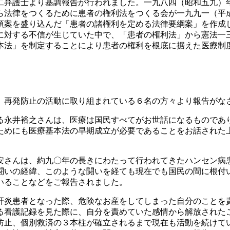
二弁護士より基調報告が行われました。一九八四（昭和五九）
ら法律をつくるために患者の権利法をつくる会が一九九一（平
項案を盛り込んだ「患者の諸権利を定める法律要綱案」を作成
に対する不信が生じていた中で、「患者の権利法」から憲法一
本法」を制定することにより患者の権利を根底に据えた医療制
、再発防止の活動に取り組まれている６名の方々より報告がな
る永井裕之さんは、医療は国民すべてがお世話になるものであ
ためにも医療基本法の早期成立が必要であることをお話された
安さんは、約九〇年の長きにわたって行われてきたハンセン病
闘いの経緯、このような闘いを経ても現在でも国民の間に根付
いることなどをご報告されました。
炎患者となった際、危険なお産をしてしまった自分のことを
る看護記録を見た際に、自分を責めていた感情から解放された
防止、個別救済の３本柱が確立されるまで現在も活動を続けて