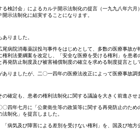
する検討会」によるカルテ開示法制化の提言（一九九八年六月
テ開示法制化に結実することになります。
もありました。
広尾病院消毒薬誤投与事件をはじめとして、多数の医療事故が
に権利法要綱案を改定し、「安全な医療を受ける権利」を患者
と再発防止制度及び被害補償制度の確立を求める制度提言とし
がありましたが、二〇一四年の医療法改正によって医療事故調
その確定も、患者の権利法制化に関する議論を大きく前進させ
〇〇四年七月に「公衆衛生等の政策等に関する再発防止のため
の法制化」を提言しました。
、「病気及び障害による差別を受けない権利」を、国及び地方