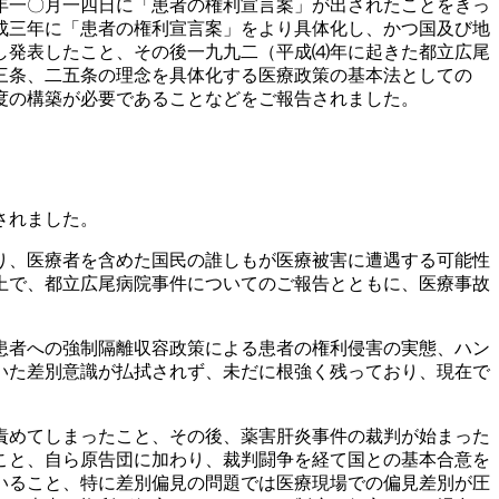
年一〇月一四日に「患者の権利宣言案」が出されたことをきっ
成三年に「患者の権利宣言案」をより具体化し、かつ国及び地
し発表したこと、その後一九九二（平成⑷年に起きた都立広尾
三条、二五条の理念を具体化する医療政策の基本法としての
度の構築が必要であることなどをご報告されました。
されました。
り、医療者を含めた国民の誰しもが医療被害に遭遇する可能性
上で、都立広尾病院事件についてのご報告とともに、医療事故
患者への強制隔離収容政策による患者の権利侵害の実態、ハン
いた差別意識が払拭されず、未だに根強く残っており、現在で
責めてしまったこと、その後、薬害肝炎事件の裁判が始まった
こと、自ら原告団に加わり、裁判闘争を経て国との基本合意を
いること、特に差別偏見の問題では医療現場での偏見差別が圧