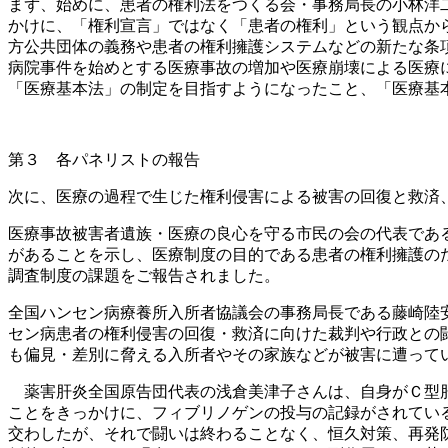
まず、始めに、患者の権利法をつくる会・事務局長の小林洋
かけに、「権利宣言」ではなく「患者の権利」という観点か
方公共団体の義務や患者の権利擁護システムなどの新たな条
病院事件を始めとする医療事故の増加や医療崩壊による医療
「医療基本法」の制定を目指すようになったこと、「医療基
第３ 各パネリストの報告
次に、医療の過程で生じた権利侵害による被害の回復と救済
医療事故被害者遺族・医療の良心を守る市民の会の代表であ
があることを示し、医療制度の目的である患者の権利擁護の
調査制度の課題をご報告されました。
全国ハンセン病療養所入所者協議会の事務局長である藤崎陸
セン病患者の権利侵害の回復・救済に向けた裁判や行政との
も偏見・差別に脅える入所者やその家族などが被害に遭って
薬害肝炎全国原告団代表の浅倉美津子さんは、自身がＣ型肝
ことをきっかけに、フィブリノゲンの投与の記録がされてい
交わしたが、それで闘いは終わることなく、恒久対策、再発