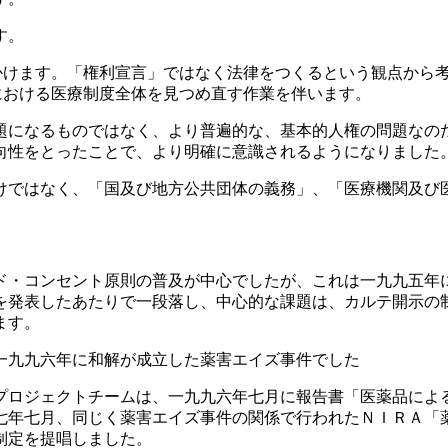
す。
かけます。「権利宣言」ではなく法律をつくるという観点から
における医療制度全体を見つめ直す作業を伴います。
題になるものではなく、より普遍的な、基本的人権の問題なの
向性をとったことで、より明確に意識されるようになりました
けではなく、「国及び地方公共団体の義務」、「医療機関及び
ド・コンセント原則の普及が中心でしたが、これは一九九五年
を発表したあたりで一段落し、中心的な課題は、カルテ開示の
ます。
一九九六年に和解が成立した薬害エイズ事件でした
プロジェクトチームは、一九九六年七月に報告書「医薬品によ
七年七月、同じく薬害エイズ事件の関係で行われたＮＩＲＡ「
制定を提唱しました。