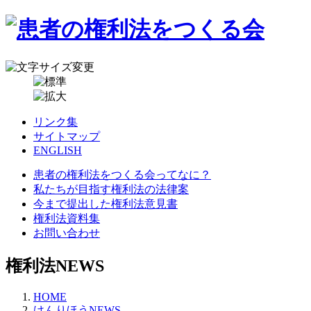
リンク集
サイトマップ
ENGLISH
患者の権利法をつくる会ってなに？
私たちが目指す権利法の法律案
今まで提出した権利法意見書
権利法資料集
お問い合わせ
権利法NEWS
HOME
けんりほうNEWS