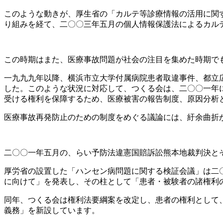
このような動きが、厚生省の「カルテ等診療情報の活用に関
り組みを経て、二〇〇三年五月の個人情報保護法によるカル
この時期はまた、医療事故問題が社会の注目を集めた時期で
一九九九年以降、横浜市立大学付属病院患者取違事件、都立
した。このような状況に対応して、つくる会は、二〇〇一年
受ける権利を保障するため、医療被害の報告制度、原因分析
医療事故再発防止のための制度をめぐる議論には、紆余曲折
二〇〇一年五月の、らい予防法違憲国賠訴訟熊本地裁判決と
厚労省の設置した「ハンセン病問題に関する検証会議」は二
に向けて」を発表し、その柱として「患者・被験者の諸権利
同年、つくる会は権利法要綱案を改定し、患者の権利として
義務」を新設しています。