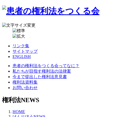
リンク集
サイトマップ
ENGLISH
患者の権利法をつくる会ってなに？
私たちが目指す権利法の法律案
今まで提出した権利法意見書
権利法資料集
お問い合わせ
権利法NEWS
HOME
けんりほうNEWS