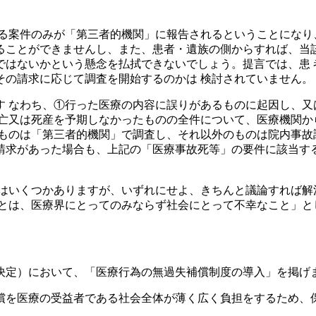
る案件のみが「第三者的機関」に報告されるということになり
ることができませんし、また、患者・遺族の側からすれば、当該
ではないかという懸念を払拭できないでしょう。提言では、患 
その請求に応じて調査を開始するのかは 検討されていません。
す なわち、①行った医療の内容に誤りがあるものに起因し、又
死亡又は死産を予期しなかったものの全件について、医療機関か
ものは「第三者的機関」で調査し、それ以外のものは院内事故
請求があった場合も、上記の「医療事故死等」の要件に該当する
点はいくつかありますが、いずれにせよ、きちんと議論すれば
とは、医療界にとってのみならず社会にとって不幸なこと」と
閣議決定）において、「医療行為の無過失補償制度の導入」を掲
償を医療の受益者である社会全体が薄く広く負担をするため、