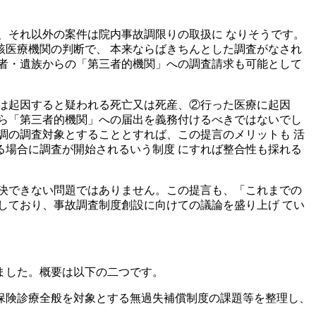
、それ以外の案件は院内事故調限りの取扱に なりそうです。
医療機関の判断で、 本来ならばきちんとした調査がなされ
者・遺族からの「第三者的機関」への調査請求も可能として
は起因すると疑われる死亡又は死産、②行った医療に起因
ら「第三者的機関」への届出を義務付けるべきではないでし
調の調査対象とすることとすれば、この提言のメリットも 活
場合に調査が開始されるいう制度 にすれば整合性も採れる
解決できない問題ではありません。この提言も、「これまでの
しており、事故調査制度創設に向けての議論を盛り上げ てい
げました。概要は以下の二つです。
保険診療全般を対象とする無過失補償制度の課題等を整理し、