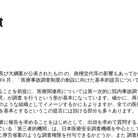
償
試案及び大綱案が公表されたもの の、政権交代等の影響もあっ
6 月、「医療事故調査制度の創設に向けた基本的提言につい
ることを前提に、医療関連死につ いては第一次的に院内事故調
関」が調査 を行うという形が基本になっています。確かに、再
どのような組織としてイメージするかにもよりますが、全ての医
調を基本とするというこの提言には頷ける部分も多々あります。
者に報告を求めることをはじめとして、出頭を求めて質問する
ている「第三者的機関」は、日本医療安全調査機構を中心として
に厚労省案のような調査権限を付与できるかどうか、また 調査