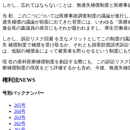
しかし、忘れてはならないことは、無過失補償制度と医療事
当 初、この二つについては医療事故調査制度の議論が進行し
過失補償の議論が前面に出てきた背景には、いわゆる「医療
連会長の森議員の発言にもそれが窺われますし、厚生労働省
しかし、訴訟リスク回避 を主なメリットとしてこの制度の
失 補償制度で補償を受け取るか、それとも損害賠償請求訴訟
は、低額の補償金によって被害者を黙らせるという制度にも
現 在の産科医療補償制度を創設する際にも、この訴訟リスク
療補償制度の現状をどう評価するかも含め、今後、無過失補
権利法NEWS
号別バックナンバー
265号
264号
263号
262号
261号