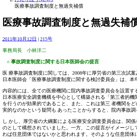
医療事故調査制度と無過失補償
医療事故調査制度と無過失補
2011年10月12日
|
215号
事務局長 小林洋二
○
事故調査制度に関する日本医師会の提言
医 療事故調査制度に関しては、2008年に厚労省の第三次
日本医師会「医療事故調査制度に関する検討委員会」は、本年
内容的には、全ての医療機関に院内事故調査委員会を設置す
日本医療安全調査機構を中心として構築される「第三者的機
を行うのが効果的であること、また、これは第三 者機関を
実的なのかという疑問も あったことからすると、院内事故
し かし、厚労省の大綱案による医療安全調査委員会は、関係
のとして構想されていました。一方、この提言がイメージし
わば任意団体ではないかと思われます。そのような任意団体