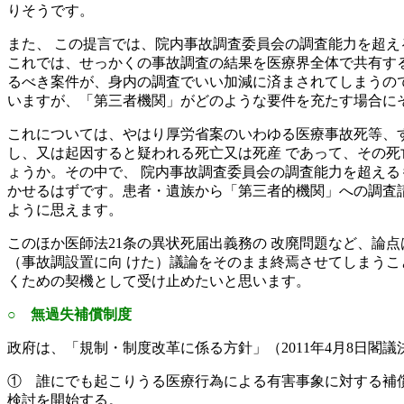
りそうです。
また、 この提言では、院内事故調査委員会の調査能力を超え
これでは、せっかくの事故調査の結果を医療界全体で共有す
るべき案件が、身内の調査でいい加減に済まされてしまうの
いますが、「第三者機関」がどのような要件を充たす場合に
これについては、やはり厚労省案のいわゆる医療事故死等、
し、又は起因すると疑われる死亡又は死産 であって、その
ょうか。その中で、 院内事故調査委員会の調査能力を超える
かせるはずです。患者・遺族から「第三者的機関」への調査
ように思えます。
このほか医師法21条の異状死届出義務の 改廃問題など、論
（事故調設置に向 けた）議論をそのまま終焉させてしまうこ
くための契機として受け止めたいと思います。
○ 無過失補償制度
政府は、「規制・制度改革に係る方針」（2011年4月8日
① 誰にでも起こりうる医療行為による有害事象に対する補
検討を開始する。