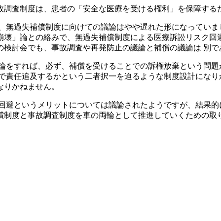
故調査制度は、患者の「安全な医療を受ける権利」を保障する
、無過失補償制度に向けての議論はやや遅れた形になっていま
崩壊」論との絡みで、無過失補償制度による医療訴訟リスク回避
の検討会でも、事故調査や再発防止の議論と補償の議論は 別で
議論をすれば、必ず、補償を受けることでの訴権放棄という問題
で責任追及するかという二者択一を迫るような制度設計になり
なりかねません。
回避というメリットについては議論されたようですが、結果的
償制度と事故調査制度を車の両輪として推進していくための取り