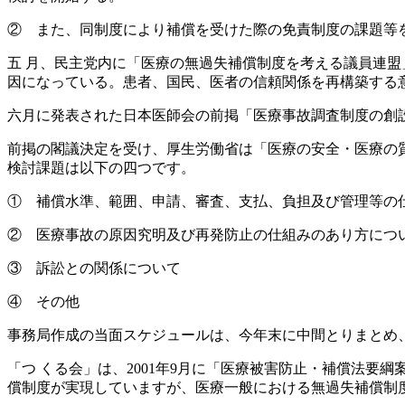
② また、同制度により補償を受けた際の免責制度の課題等
五 月、民主党内に「医療の無過失補償制度を考える議員連盟
因になっている。患者、国民、医者の信頼関係を再構築する
六月に発表された日本医師会の前掲「医療事故調査制度の創
前掲の閣議決定を受け、厚生労働省は「医療の安全・医療の
検討課題は以下の四つです。
① 補償水準、範囲、申請、審査、支払、負担及び管理等の
② 医療事故の原因究明及び再発防止の仕組みのあり方につ
③ 訴訟との関係について
④ その他
事務局作成の当面スケジュールは、今年末に中間とりまとめ
「つ くる会」は、2001年9月に「医療被害防止・補償法要
償制度が実現していますが、医療一般における無過失補償制